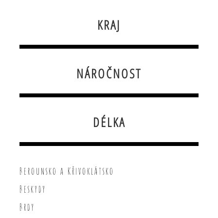
KRAJ
NÁROČNOST
DÉLKA
Berounsko a Křivoklátsko
Beskydy
Brdy