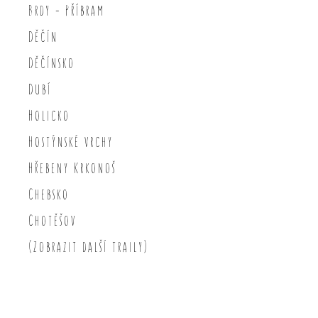
Brdy - Příbram
Děčín
Děčínsko
Dubí
Holicko
Hostýnské vrchy
Hřebeny Krkonoš
Chebsko
Chotěšov
(Zobrazit další traily)