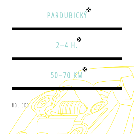
PARDUBICKÝ
2–4 H.
50–70 KM
Holicko