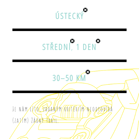
ÚSTECKÝ
STŘEDNÍ
,
1 DEN
30–50 KM
Je nám líto, zadaným kritériím neodpovídá
(zatím) žádný trail.