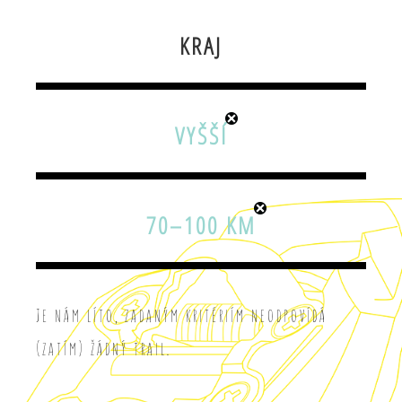
KRAJ
VYŠŠÍ
70–100 KM
Je nám líto, zadaným kritériím neodpovídá
(zatím) žádný trail.