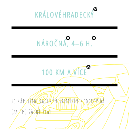
KRÁLOVÉHRADECKÝ
NÁROČNÁ
,
4–6 H.
100 KM A VÍCE
Je nám líto, zadaným kritériím neodpovídá
(zatím) žádný trail.