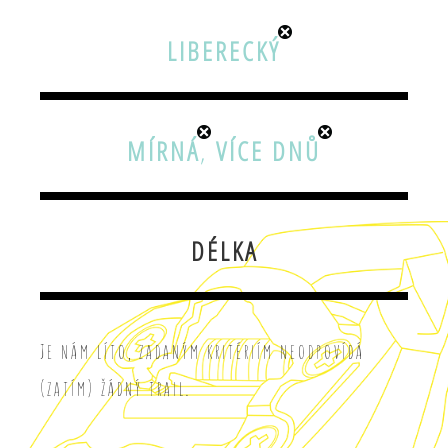
LIBERECKÝ
MÍRNÁ
,
VÍCE DNŮ
DÉLKA
Je nám líto, zadaným kritériím neodpovídá
(zatím) žádný trail.