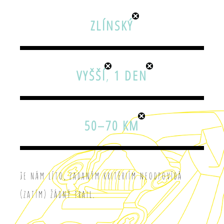
ZLÍNSKÝ
VYŠŠÍ
,
1 DEN
50–70 KM
Je nám líto, zadaným kritériím neodpovídá
(zatím) žádný trail.