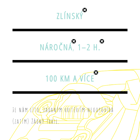
ZLÍNSKÝ
NÁROČNÁ
,
1–2 H.
100 KM A VÍCE
Je nám líto, zadaným kritériím neodpovídá
(zatím) žádný trail.