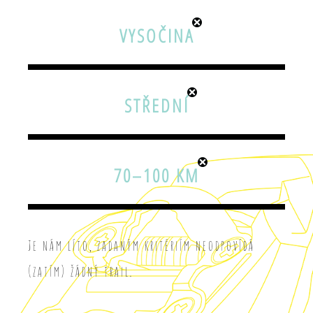
VYSOČINA
STŘEDNÍ
70–100 KM
Je nám líto, zadaným kritériím neodpovídá
(zatím) žádný trail.