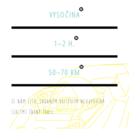
VYSOČINA
1–2 H.
50–70 KM
Je nám líto, zadaným kritériím neodpovídá
(zatím) žádný trail.