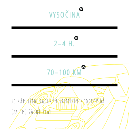
VYSOČINA
2–4 H.
70–100 KM
Je nám líto, zadaným kritériím neodpovídá
(zatím) žádný trail.