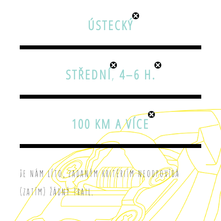
ÚSTECKÝ
STŘEDNÍ
,
4–6 H.
100 KM A VÍCE
Je nám líto, zadaným kritériím neodpovídá
(zatím) žádný trail.