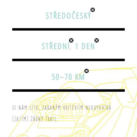
STŘEDOČESKÝ
STŘEDNÍ
,
1 DEN
50–70 KM
Je nám líto, zadaným kritériím neodpovídá
(zatím) žádný trail.