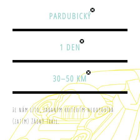
PARDUBICKÝ
1 DEN
30–50 KM
Je nám líto, zadaným kritériím neodpovídá
(zatím) žádný trail.