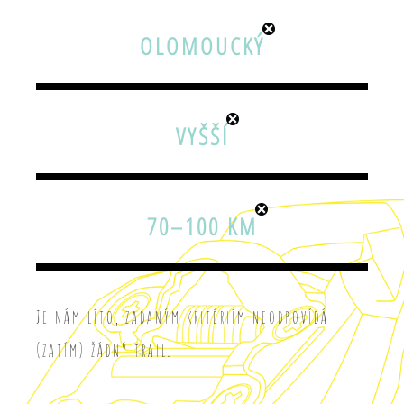
OLOMOUCKÝ
VYŠŠÍ
70–100 KM
Je nám líto, zadaným kritériím neodpovídá
(zatím) žádný trail.