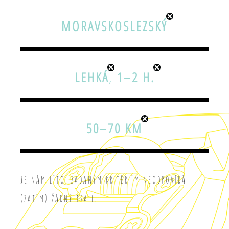
MORAVSKOSLEZSKÝ
LEHKÁ
,
1–2 H.
50–70 KM
Je nám líto, zadaným kritériím neodpovídá
(zatím) žádný trail.