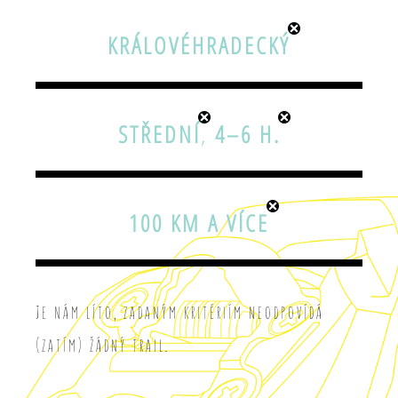
KRÁLOVÉHRADECKÝ
STŘEDNÍ
,
4–6 H.
100 KM A VÍCE
Je nám líto, zadaným kritériím neodpovídá
(zatím) žádný trail.