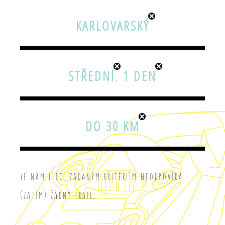
KARLOVARSKÝ
STŘEDNÍ
,
1 DEN
DO 30 KM
Je nám líto, zadaným kritériím neodpovídá
(zatím) žádný trail.