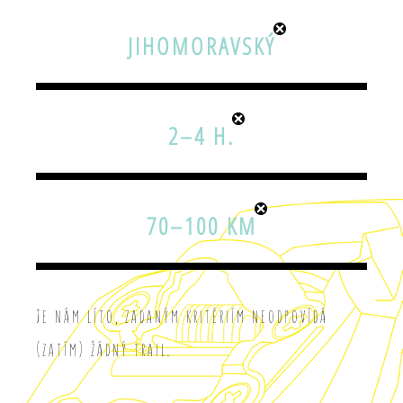
JIHOMORAVSKÝ
2–4 H.
70–100 KM
Je nám líto, zadaným kritériím neodpovídá
(zatím) žádný trail.