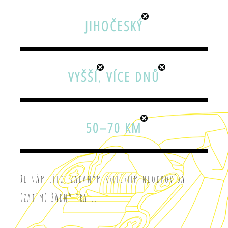
JIHOČESKÝ
VYŠŠÍ
,
VÍCE DNŮ
50–70 KM
Je nám líto, zadaným kritériím neodpovídá
(zatím) žádný trail.