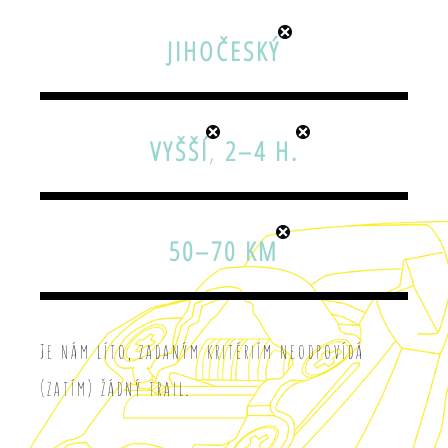
JIHOČESKÝ
VYŠŠÍ
,
2–4 H.
50–70 KM
Je nám líto, zadaným kritériím neodpovídá
(zatím) žádný trail.