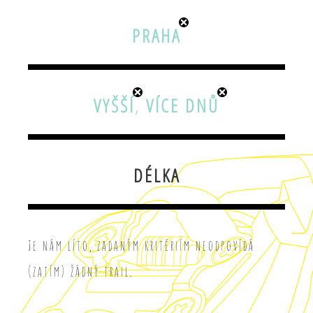
PRAHA
VYŠŠÍ
,
VÍCE DNŮ
DÉLKA
Je nám líto, zadaným kritériím neodpovídá
(zatím) žádný trail.