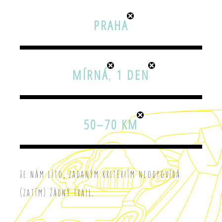
PRAHA
MÍRNÁ
,
1 DEN
50–70 KM
Je nám líto, zadaným kritériím neodpovídá
(zatím) žádný trail.