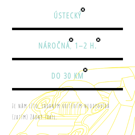
ÚSTECKÝ
NÁROČNÁ
,
1–2 H.
DO 30 KM
Je nám líto, zadaným kritériím neodpovídá
(zatím) žádný trail.