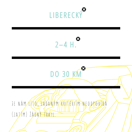
LIBERECKÝ
2–4 H.
DO 30 KM
Je nám líto, zadaným kritériím neodpovídá
(zatím) žádný trail.