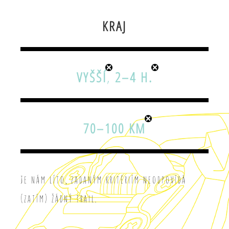
KRAJ
VYŠŠÍ
,
2–4 H.
70–100 KM
Je nám líto, zadaným kritériím neodpovídá
(zatím) žádný trail.