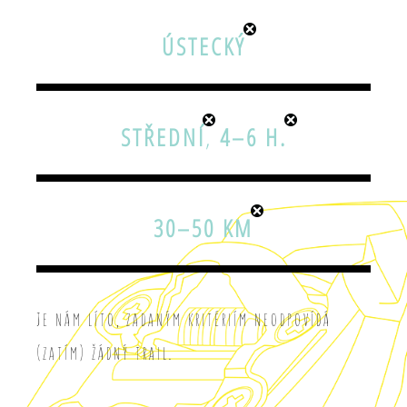
ÚSTECKÝ
STŘEDNÍ
,
4–6 H.
30–50 KM
Je nám líto, zadaným kritériím neodpovídá
(zatím) žádný trail.