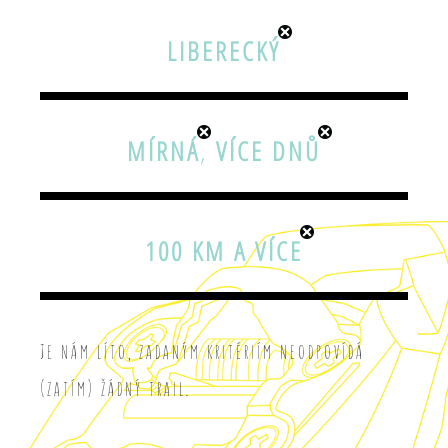
LIBERECKÝ
MÍRNÁ
,
VÍCE DNŮ
100 KM A VÍCE
Je nám líto, zadaným kritériím neodpovídá
(zatím) žádný trail.