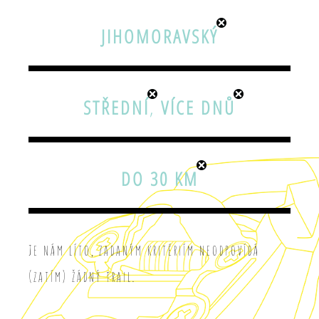
JIHOMORAVSKÝ
STŘEDNÍ
,
VÍCE DNŮ
DO 30 KM
Je nám líto, zadaným kritériím neodpovídá
(zatím) žádný trail.