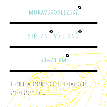
MORAVSKOSLEZSKÝ
STŘEDNÍ
,
VÍCE DNŮ
50–70 KM
Je nám líto, zadaným kritériím neodpovídá
(zatím) žádný trail.