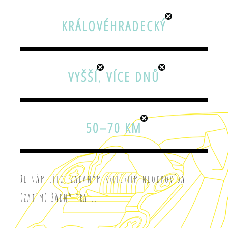
KRÁLOVÉHRADECKÝ
VYŠŠÍ
,
VÍCE DNŮ
50–70 KM
Je nám líto, zadaným kritériím neodpovídá
(zatím) žádný trail.