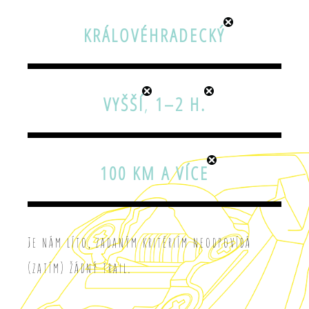
KRÁLOVÉHRADECKÝ
VYŠŠÍ
,
1–2 H.
100 KM A VÍCE
Je nám líto, zadaným kritériím neodpovídá
(zatím) žádný trail.