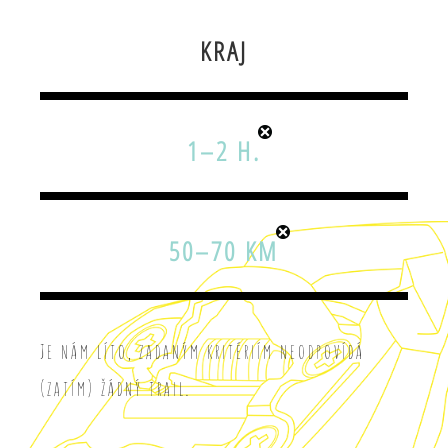
KRAJ
1–2 H.
50–70 KM
Je nám líto, zadaným kritériím neodpovídá
(zatím) žádný trail.