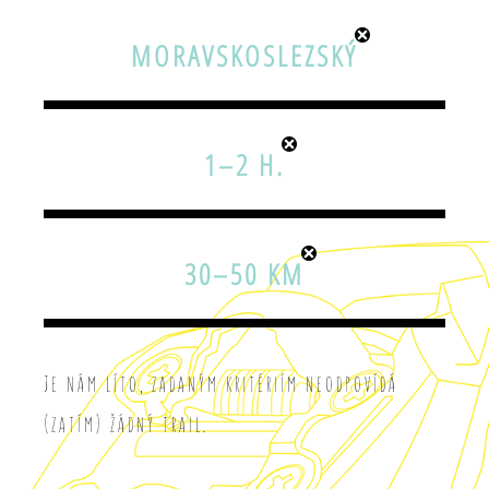
MORAVSKOSLEZSKÝ
1–2 H.
30–50 KM
Je nám líto, zadaným kritériím neodpovídá
(zatím) žádný trail.