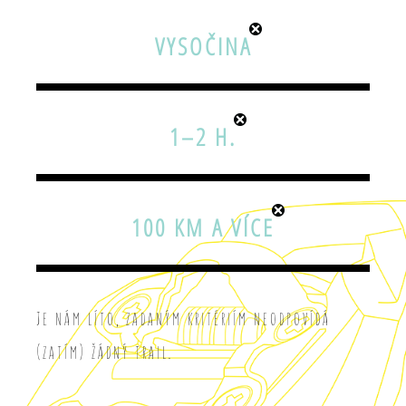
VYSOČINA
1–2 H.
100 KM A VÍCE
Je nám líto, zadaným kritériím neodpovídá
(zatím) žádný trail.