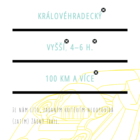
KRÁLOVÉHRADECKÝ
VYŠŠÍ
,
4–6 H.
100 KM A VÍCE
Je nám líto, zadaným kritériím neodpovídá
(zatím) žádný trail.