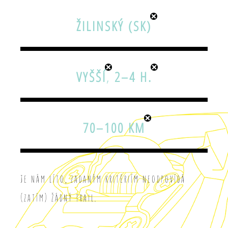
ŽILINSKÝ (SK)
VYŠŠÍ
,
2–4 H.
70–100 KM
Je nám líto, zadaným kritériím neodpovídá
(zatím) žádný trail.