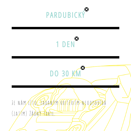
PARDUBICKÝ
1 DEN
DO 30 KM
Je nám líto, zadaným kritériím neodpovídá
(zatím) žádný trail.